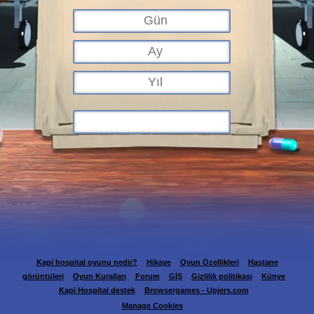
Kapi hospital oyunu nedir?
Hikaye
Oyun Özellikleri
Hastane
görüntüleri
Oyun Kuralları
Forum
GİŞ
Gizlilik politikası
Künye
Kapi Hospital destek
Browsergames - Upjers.com
Manage Cookies